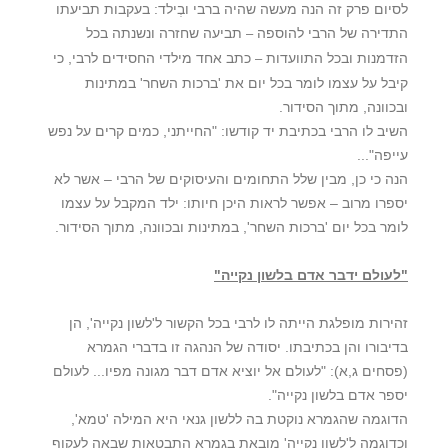
לסיום פרק זה הנה מעשה שהיה ברבי ובְילד: בעקבות תביעתו
התדירה של הרבי להוספה
תביעה שחזרה ונשנתה בכל
–
הזדמנות ובכל התוועדות
כתב אחד מילדי החסידים לרבי, כי
–
קיבל על עצמו לומר בכל יום את 'ברכות השחר' במתינות
ובכוונה, מתוך הסידור.
השיב לו הרבי בכתיבת יד קודשו: "החייתני, כמים קרים על נפש
עייפה"...
הנה כי כן, מבין שלל התחומים והעיסוקים של הרבי – אשר לא
יספרו מרוב – אפשר לראות היכן חיותו: ילד המקבל על עצמו
לומר בכל יום 'ברכות השחר', במתינות ובכוונה, מתוך הסידור.
"לעולם ידבר אדם בלשון נקייה"
זהירות מופלגת הייתה לו לרבי בכל הקשור ל'לשון נקייה', הן
בדיבורו והן בכתיבתו. יסודה של הנהגה זו בדברי הגמרא
(פסחים ג,א): "לעולם אל יוציא אדם דבר מגונה מפיו... לעולם
יספר אדם בלשון נקייה".
הדוגמה שהגמרא נוקטת בה ללשון גנאי היא המילה 'טמא',
וכדוגמה ל'לשון נקייה' מובאת בגמרא התבטאות שבאה לעקוף