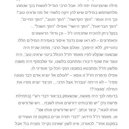
מילה שהצניעות יפה לה. אבל הרבי הגדיל לעשות בכך שנמנע
מלהשתמש במילים שיש להן זיקה כלשהי אל מה ש'אינו טוב'!
וכך היה אומר: "הפך הקדושה", "הפך הטוב", "הפך החיים",
"הפך הבריאות", "הפך היושר" ואפילו "הפך השכל"...
בנקל ניתן להוכיח שחכמינו ז"ל
וכן גדולי הראשונים
–
והאחרונים
לא ראו שום נדנוד איסור באמירת המילים הללו
–
כהווייתן, ללא 'היפוכן'. ואולם אצל הרבי, מחזה שכיח היה
שבשעה שנקלע לפיו מאמר חז"ל הכולל ביטוי ש'אינו טוב', היה
עוצר את שטף דיבורו ומתחבט בלשונו, עד שלבסוף היה משנה
מלשון חז"ל ומתבטא בסגנונו הנקי הכל-כך אופייני לו.
אפילו מימרת חז"ל זו גופא – "לעולם אל יוציא אדם דבר מגונה
מפיו" – לא הייתה 'עוברת' אצל הרבי... הכיצד יוציא מפיו את
המילה 'מגונה'?!
בדומה לכך היה מעשה, שכשעסק בביאור דברי רש"י (בתחילת
פרשת נח) "יש מרבותינו דורשים אותו לשבח... ויש שדורשים
אותו לגנאי", קיצר וכתב: "ויש שדורשים אותו
וכו
'".
או, מאמר רז"ל הידוע: "דברי תורה עניים במקום זה ועשירים
במקום אחר". לכאורה, איזו לשון 'שאינה נקייה' מצויה בו? אבל