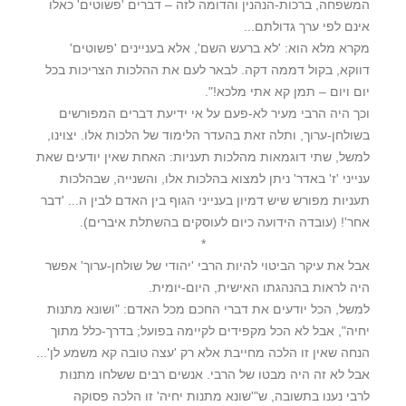
המשפחה, ברכות-הנהנין והדומה לזה – דברים 'פשוטים' כאלו
אינם לפי ערך גדולתם...
מקרא מלא הוא: 'לא ברעש השם', אלא בעניינים 'פשוטים'
דווקא, בקול דממה דקה. לבאר לעם את ההלכות הצריכות בכל
יום ויום – תמן קא אתי מלכא!".
וכך היה הרבי מעיר לא-פעם על אי ידיעת דברים המפורשים
בשולחן-ערוך, ותלה זאת בהעדר הלימוד של הלכות אלו. יצוינו,
למשל, שתי דוגמאות מהלכות תעניות: האחת שאין יודעים שאת
ענייני 'ז' באדר' ניתן למצוא בהלכות אלו, והשנייה, שבהלכות
תעניות מפורש שיש דמיון בענייני הגוף בין האדם לבין ה... 'דבר
אחר'! (עובדה הידועה כיום לעוסקים בהשתלת איברים).
*
אבל את עיקר הביטוי להיות הרבי 'יהודי של שולחן-ערוך' אפשר
היה לראות בהנהגתו האישית, היום-יומית.
למשל, הכל יודעים את דברי החכם מכל האדם: "ושונא מתנות
יחיה", אבל לא הכל מקפידים לקיימה בפועל; בדרך-כלל מתוך
הנחה שאין זו הלכה מחייבת אלא רק 'עצה טובה קא משמע לן'...
אבל לא זה היה מבטו של הרבי. אנשים רבים ששלחו מתנות
לרבי נענו בתשובה, ש"'שונא מתנות יחיה' זו הלכה פסוקה