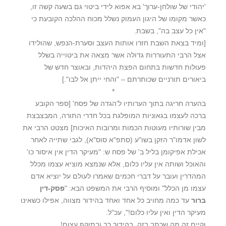
'יהודי של שולחן-ערוך' בא אפוא לידי ביטוי גם בשעה קשה זו,
כאשר מקומו של היגון העמוק נשלל מכוח ההלכה הקובעת כי
"אין כל עצב בה", בשבת.
[ומיד בצאת השבת חזרו אותות העצב וסערת-הנפש, שהולידו
אצל הרבי התעוררות גדולה אשר מצאה את ביטוייה בשלל
פעולות חדשות בתחום הפצת היהדות, ובאוצר חדש של
ביאורים תורניים שכותרתם – "והחי ייתן אל לבו".]
*
בהערה חריגה בתוך הערותיו ל'הגדה של פסח' [ספר הקובע
ברכה לעצמו בגאוניות המופלגת בכל חדרי התורה, המבצבצת
מבין שורותיו מעוטות הכמות ומרובות האיכות] מצטט הרבי את
לשון אדמו"ר הזקן בשו"ע (סתפ"א סוס"א), לגבי שתייה לאחר
אכילת אפיקומן בליל ב' של פסח ש: "מעיקר הדין אין איסור כו'
והאוכל ושותה אין עליו כלום, אלא שנמצא מוציא עצמו מכלל
המהדרין ועובר על דברי חכמים שאמרו לעולם על יוציא אדם
עצמו מן הכלל" ומוסיף הרבי את המשפט הבא: "
פסק-דין
ברור
עד כמה מחויב כל אחד ואחד בהידור מצווה, אפילו כשאינו
מעיקר הדין ואין עליו כלום!", עכ"ל.
וקיים זה מה שכתב בזה, בהידור רב ובתוקף עצום!