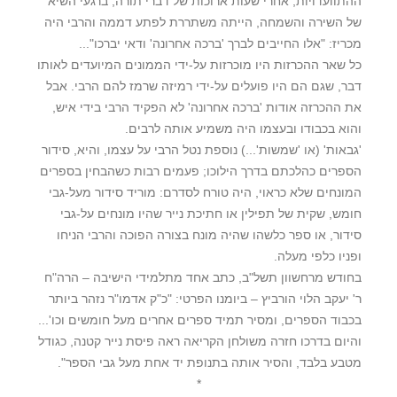
ההתוועדויות, אחרי שעות ארוכות של דברי תורה, ברגעי השיא
של השירה והשמחה, הייתה משתררת לפתע דממה והרבי היה
מכריז: "אלו החייבים לברך 'ברכה אחרונה' ודאי יברכו"...
כל שאר ההכרזות היו מוכרזות על-ידי הממונים המיועדים לאותו
דבר, שגם הם היו פועלים על-ידי רמיזה שרמז להם הרבי. אבל
את ההכרזה אודות 'ברכה אחרונה' לא הפקיד הרבי בידי איש,
והוא בכבודו ובעצמו היה משמיע אותה לרבים.
'גבאות' (או 'שמשות'...) נוספת נטל הרבי על עצמו, והיא, סידור
הספרים כהלכתם בדרך הילוכו; פעמים רבות כשהבחין בספרים
המונחים שלא כראוי, היה טורח לסדרם: מוריד סידור מעל-גבי
חומש, שקית של תפילין או חתיכת נייר שהיו מונחים על-גבי
סידור, או ספר כלשהו שהיה מונח בצורה הפוכה והרבי הניחו
ופניו כלפי מעלה.
בחודש מרחשוון תשל"ב, כתב אחד מתלמידי הישיבה – הרה"ח
ר' יעקב הלוי הורביץ – ביומנו הפרטי: "כ"ק אדמו"ר נזהר ביותר
בכבוד הספרים, ומסיר תמיד ספרים אחרים מעל חומשים וכו'...
והיום בדרכו חזרה משולחן הקריאה ראה פיסת נייר קטנה, כגודל
מטבע בלבד, והסיר אותה בתנופת יד אחת מעל גבי הספר".
*