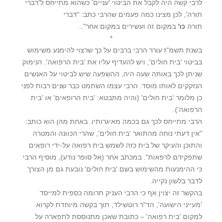
לרבי קשה היה לקבל את הביטוי 'עניים' כשהוא מתייחס ל'דברי
תורה', לכן מצינו כמה פעמים שהרבי כתב: "דברי
תורה
כו'
במקום זה ועשירים במקום אחר"...
*
בשנת תשמ"ז עורר הרבי ברבים על כך שרצוי להימנע משימוש
בביטוי 'בית חולים', ויש להעדיף עליו את 'בית הרפואה'. הנימוק
שניתן לכך באותה שעה היה, ההשפעה שיש לביטוי על האנשים
הנזקקים לאותו מוסד. הרבי עצמו השתמט כבר שנים רבות לפני
כן מלומר 'בית חולים' (והיה מתבטא: 'בית הרופאים' או 'בית
הרפואה').
הרבי מתייחס לכך גם בכמה מאיגרותיו. באחת מהן הוא כותב:
"אין דעתי נוחה מהתואר 'בית חולים', שהרי הכוונה והמטרה
והתוכן והעיקר של בית כזה לשמש בית רפואה על-ידי רופאים
שתפקידם לרפאות". במכתב אחר (אל סופר נודע), מוסיף הרבי
כי ההימנעות מהשימוש בשם 'בית חולים' נובעת גם מן הצורך
לדבר בלשון נקייה.
בהקשר זה יצוין אף כי הרבי העניק תרומה כספית למייסד
'מעייני הישועה', הד"ר רוטשילד, תוך בקשה מיוחדת לקרוא
למקום 'בית רפואה' – כתובת שאכן מתנוססת לתפארה על