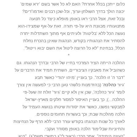
כלום ייתכן בכלל אחרת? האם לא כל אשר בשם 'ירא שמים'
יכונה הולך בדרך השולחן-ערוך, וכל-שכן רבנים ואדמו"רים?
ובכל זאת, אצל הרבי ראו באופן מופלא כיצד כל תנועה
מתנועותיו מכוונת היא על-פי תורה. זאת על-אף שמצידו-הוא
נעשה הכל ללא 'בליטות' ולעיתים אף מתוך השתדלות יתרה
להסתיר את הנהגותיו בקודש, הנהגות שאינן בהכרח נחלת
הכלל, בבחינת "לא כל הרוצה ליטול את השם יבוא וייטול".
*
ההלכה הייתה הציר המרכזי בחייו של הרבי ובדרך הנהגתו. גם
כשהוביל את מאבקיו הציבוריים, השתית תמיד את הדברים על
"דבר ה' זו הלכה". כך בעניין 'מיהו יהודי' כאשר תבע
'גיור
כהלכה
' (בהזדמנות כלשהי טען הרבי כי למעשה אין צורך
לומר 'גיור כהלכה', שכן אין ולא קיים 'גיור' זולת זה שעל-פי
ההלכה...); כך בעניין האיסור למסור חלקים מארץ-ישראל
למבקשי נפשנו, כאשר את יסודות שיטתו בנושא העמיד על
הלכה מהלכות שבת; וכך בעשרות תחומים נוספים.
לאורך כל שנות הנהגתו בקודש עורר הרבי ללא הרף על הנחיצות
והחיוניות שבלימוד הלכה באופן מסודר ועקבי.
"העצה היחידה", אמר הרבי (באור לי"ג בתשרי תשמ"ג), "היא