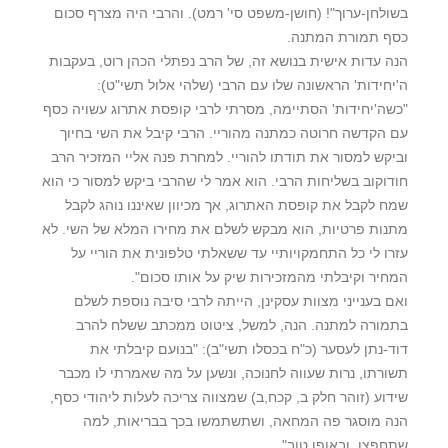
בשולחן-ערוך"! (חושן-משפט סי' רמט). והרבי היה מצרף סכום
כסף תמורת המתנה.
הנה עדות אישית בנושא זה, של הרב נפתלי הכהן רוט, בעקבות
ה'יחידות' הראשונה שלו עם הרבי (שלהי אלול תשי"ט):
"כשה'יחידות' הסתיימה, מסרתי לרבי קופסת אתרוג עשויה כסף
עם הקדשה חרוטה כמתנה מהוריי. הרבי קיבל את השי בחיוך
וביקש למסור את תודתו להוריי. למחרת פנה אליי המזכיר הרב
חודוקוב בשליחות הרבי. הוא אמר לי שהרבי ביקש למסור כי הוא
שמח לקבל את קופסת האתרוג, אך מכיוון שאיננו נוהג לקבל
מתנות פרטיות, הוא מבקש לשלם את מחירו המלא של השי. לא
עזרו לי כל התחמקויותיי עד ששאלתי טלפונית את הוריי על
המחיר וקיבלתי מהמזכירות שיק על אותו סכום".
ואם בענייני מצוות עסקינן, הייתה לרבי סיבה נוספת לשלם
בתמורה למתנה. הנה, למשל, ציטוט ממכתב ששלח להרב
דוד-נתן לעסער (כ"ח בכסלו תשי"ב): "בנועם קיבלתי את
תשורתו, נרות שעווה לחנוכה, ונשען על מה שאמרתי לו מכבר
שידוע (זוהר חלק ב, קכח,ב) שמצווה צריכה לעלות ליהודי כסף,
הנה מוסגר פה המחאה, ושתשתמשו בכך בבריאות, למה
שתחפצו, ובאופן טוב".