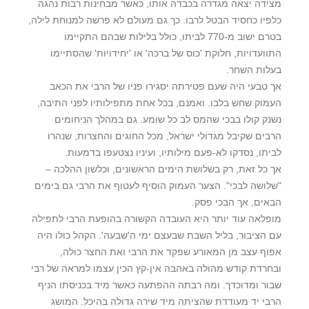
מצידה יצאה מגדרה בכבדהּ אותו, כאשר מבחינות רבות נהגה
כלפיו כחסיד הבטל לרבו. כך גם מעולם לא פרשׁה למנוחת לילה,
בטרם ישוב מ-770 לביתו, כולל בלילות שבהם התקיימו
התוועדויות, חלוקת 'כוס של ברכה' או 'יחידויות' שהסתיימו
בעלות השחר.
אך טבעי היה שעם פטירתה יסגירו פניו של הרבי את הכאב
העמוק שחש בלבו. ואמנם, בכל אחת מתפילותיו לפני התיבה,
נשנק קולו בבכי שהמס לב כל שומע. גם במהלך הניחומים
הרבים שקיבל מגדולי ישראל, מכל החוגים והחצרות, שנהרו
לביתו, נסדקו לא-פעם מילותיו, ועיניו נצטעפו בדמעות.
אך כל זאת, רק בשלושת הימים הראשונים, וכלשון ההלכה –
"שלושה לבכי". הצער העמוק הוסיף לעטוף את הרבי גם בימים
הבאים, אך הבכי פסק.
מופלאה עוד יותר היא העובדה הקשורה בהופעת הרבי לתפילה
עם הציבור, בליל השבת שבעצם ימי ה'שבעה'. הקהל כולו היה
אפוף עצב מן המאורע שפקד את הרבי ואת החצר כולה,
ובחרדת קודש מהולה באהבה אין-קץ הכין עצמו למראה של רבי
שבור ומדוכדך. ומה רבתה ההפתעה כאשר מיד בכניסתו הניף
הרבי יד מעודדת שהציתה מיד שירה גדולה בהיכל. המושג