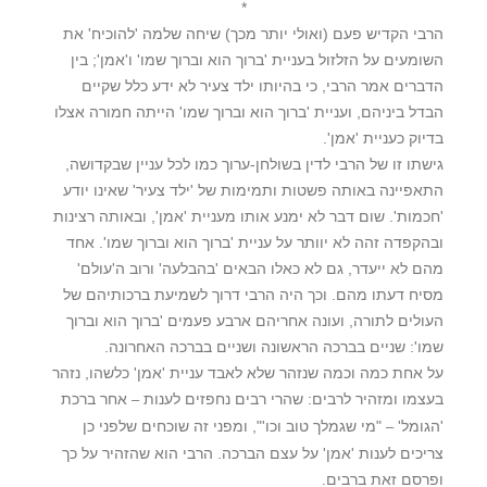
*
הרבי הקדיש פעם (ואולי יותר מכך) שיחה שלמה 'להוכיח' את
השומעים על הזלזול בעניית 'ברוך הוא וברוך שמו' ו'אמן'; בין
הדברים אמר הרבי, כי בהיותו ילד צעיר לא ידע כלל שקיים
הבדל ביניהם, ועניית 'ברוך הוא וברוך שמו' הייתה חמורה אצלו
בדיוק כעניית 'אמן'.
גישתו זו של הרבי לדין בשולחן-ערוך כמו לכל עניין שבקדושה,
התאפיינה באותה פשטות ותמימות של 'ילד צעיר' שאינו יודע
'חכמות'. שום דבר לא ימנע אותו מעניית 'אמן', ובאותה רצינות
ובהקפדה זהה לא יוותר על עניית 'ברוך הוא וברוך שמו'. אחד
מהם לא ייעדר, גם לא כאלו הבאים 'בהבלעה' ורוב ה'עולם'
מסיח דעתו מהם. וכך היה הרבי דרוך לשמיעת ברכותיהם של
העולים לתורה, ועונה אחריהם ארבע פעמים 'ברוך הוא וברוך
שמו': שניים בברכה הראשונה ושניים בברכה האחרונה.
על אחת כמה וכמה שנזהר שלא לאבד עניית 'אמן' כלשהו, נזהר
בעצמו ומזהיר לרבים: שהרי רבים נחפזים לענות
אחר ברכת
–
'הגומל'
"מי שגמלך טוב וכו'", ומפני זה שוכחים שלפני כן
–
צריכים לענות 'אמן' על עצם הברכה. הרבי הוא שהזהיר על כך
ופרסם זאת ברבים.