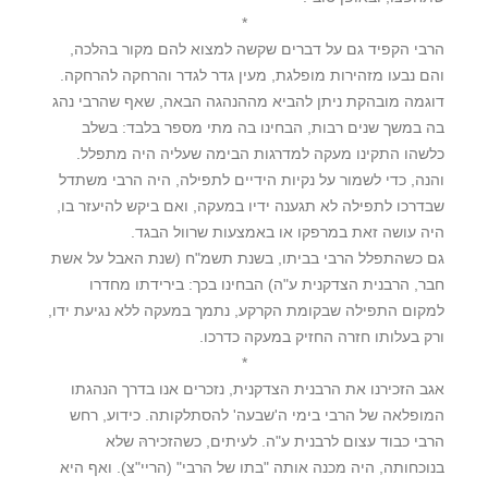
*
הרבי הקפיד גם על דברים שקשה למצוא להם מקור בהלכה,
והם נבעו מזהירות מופלגת, מעין גדר לגדר והרחקה להרחקה.
דוגמה מובהקת ניתן להביא מההנהגה הבאה, שאף שהרבי נהג
בה במשך שנים רבות, הבחינו בה מתי מספר בלבד: בשלב
כלשהו התקינו מעקה למדרגות הבימה שעליה היה מתפלל.
והנה, כדי לשמור על נקיות הידיים לתפילה, היה הרבי משתדל
שבדרכו לתפילה לא תגענה ידיו במעקה, ואם ביקש להיעזר בו,
היה עושה זאת במרפקו או באמצעות שרוול הבגד.
גם כשהתפלל הרבי בביתו, בשנת תשמ"ח (שנת האבל על אשת
חבר, הרבנית הצדקנית ע"ה) הבחינו בכך: בירידתו מחדרו
למקום התפילה שבקומת הקרקע, נתמך במעקה ללא נגיעת ידו,
ורק בעלותו חזרה החזיק במעקה כדרכו.
*
אגב הזכירנו את הרבנית הצדקנית, נזכרים אנו בדרך הנהגתו
המופלאה של הרבי בימי ה'שבעה' להסתלקותה. כידוע, רחש
הרבי כבוד עצום לרבנית ע"ה. לעיתים, כשהזכירהּ שלא
בנוכחותה, היה מכנה אותה "בתו של הרבי" (הריי"צ). ואף היא