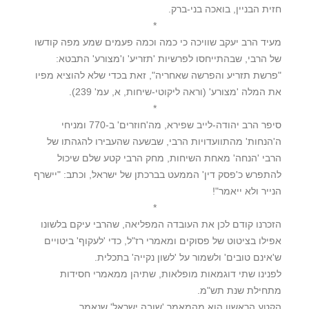
חזית הבניין, בואכה בני-ברק.
*
מעיד הרב יעקב שוויכה כי כמה וכמה פעמים שמע מפה קודשו
של הרבי, שבהתייחסו לפרשיות 'תזריע' ו'מצורע' התבטא:
"פרשת תזריע והפרשה שאחריה", זאת בכדי שלא להוציא מפיו
את המלה 'מצורע' (וראה ליקוטי-שיחות, א, עמ' 239).
*
סיפר הרב יהודה-לייב שפירא, מה'חוזרים' ב-770 ומניחי
ה'הנחות' מהתוועדויות הרבי, שבשעה שהעבירו להגהתו של
הרבי 'הנחה' מאחת השיחות, מחק הרבי קטע שלם שיכול
להתפרש כ'פסק דין' הממעט בברכתן של ישראל, וכתב: "יישרף
הנייר ולא ייאמר"!
*
הזכרנו קודם לכן את העובדה המפליאה, שהרבי עיקם בלשונו
אפילו בציטוט של פסוקים ומאמרי רז"ל, כדי 'לעקוף' ביטויים
ש'אינם טובים' ולשמור על 'לשון נקייה' בתכלית.
לפנינו שתי דוגמאות מופלאות, שתיהן ממאמרי חסידות
מתחילת שנת תש"מ.
הקטע הראשון הוא מהמאמר 'שובה ישראל' שנאמר