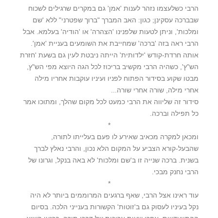
הרבי כשלעצמו נזהר לענות 'אמן' גם במקרים שרגילים לשכוח
שבברכה עסקינן; כגון: האב המברך "ברוך שפטרני" ללא 'שם
ומלכות', וניתן לטעות שלפנינו 'הצהרה' או 'הודיה' בעלמא. אבל
הרבי ראה בזה 'ברכה' שמחייבת את השומעים בעניית 'אמן'.
אותה חרדת-קודש 'ילדותית' הייתה ניבטת לעין גם בשעת 'חזרת
הש"ץ', כשהיה הרבי מקשיב בריכוז לכל הגה היוצא מפי הש"ץ,
מבטו שקוע בסידור הפתוח לפניו ועיניו עוקבות אחריו מילה
אחרי מילה, שורה אחרי שורה...
סידור זה שליווה את הרבי כמעט לכל מקום שהלך, ומתוכו אמר
כל תפילה וברכה.
*
ומכאן למקרה מכאיב שאירע לו פעם בעלייתו לתורה,
שהבעל-קורא הצביע על המקום הלא נכון, והרבי נאלץ לברך
בשנית. ברכה שנייה זו ב'שם ומלכות' לא באה בנקל, וגרונו של
הרבי נחנק מבכי.
*
עוד ראינו אצל הרבי, שאף ברגעים המרוממים ביותר לא היה
נקל בעיניו לעסוק גם ב'זוטות' הקשורות בענייני הלכה. בסיום