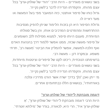
בשני נושאים מוגדרים – היות הרבי 'יהודי של שולחן-ערוך' בכל
עצם מהותו, והקפדתו הנדירה לדבר ב'לשון נקייה'.
גדול כוחו של סיפור אותנטי, כזה המועבר מפי בעל המעשה או
מעד ראייה לו.
גדולת הסיפור היא הן בזכות הלימוד שניתן להפיק מנסיבות
ההתרחשות ומהפרטים המרכיבים אותו, והן בשל סגולתו
המיוחדת, מעצם היותו סיפור, למצוא מסילות ללב השומעים.
על סיפור-מעשה שכזה, ממנו אפשר ללמוד דרך בהנהגת האדם
ואף הלכה-למעשה, אפשר להמליץ את הביטוי 'מעשה רב', תרתי
משמע. ובמקרה דנן – מעשה רבי.
ברשימתנו הנוכחית, ריכזנו לקט של סיפורים וציטטות מיוחדות,
בשני נושאים מוגדרים – היות הרבי 'יהודי של שולחן-ערוך' בכל
עצם מהותו, והקפדתו הנדירה לדבר ב'לשון נקייה'.
מי ייתן ואכן "נלך בדרך ישרה אשר הורנו מדרכיו ונלכה
באורחותיו", בנושאים הללו כבתחומים אחרים.
דוגמה מובהקת ל'יהודי של שולחן-ערוך'
היות הרבי דוגמה מובהקת ל'יהודי של שולחן-ערוך', 'אַ
שולחן-ערוך איד', הרי היא, לכאורה, בגדר של 'מילתא זוטרתי'.