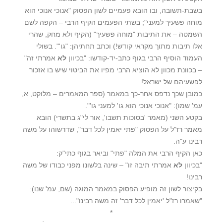
בשבת-תשובה, ובו הובא פעמיים לשון הפסוק "אנוכי אנוכי הוא
מוחה פשעיך למעני"; בשתי הפעמים הקיף הרבי – הקפה לשם
השמטה – את התיבות "מוחה פשעיך" (הקיף ולא מחק, שהרי
אלו תיבות מתוך מקראי קודש!) וכתב תחתיהן: "גו'". בשולי
העמוד הוסיף הרבי בגוף כתב-יד-קודשו: "בכיוון
לא
אמרתי זה"
– בכוונת מכוון לא הוציא הרבי מפיו את הביטוי שיש בו אזכור
לפשעיהם של ישראל!
כמובן שכך נדפס אחר-כך במאמר (ספר המאמרים – מלוקט, א,
עמ' שמו): "אנוכי אנוכי הוא גו' למעני גו'".
בקטע השני (מאמר 'בסוכות תשבו', אור לי"ג בתשרי) הובא
מאמר רז"ל על הפסוק "פתי יאמין לכל דבר", שדרשוהו על משה
רבינו ע"ה.
כאן הקיף הרבי את המלה "פתי" וביאר בגוף כתי"ק:
"בכיוון
לא
אמרתי תיבה זו" – שינה בלשונו מפני כבודו של משה
רבינו!
בקיצור לשון זה מופיע הפסוק במאמר המוגה (שם, עמ' שנו):
"שאמרו רז"ל 'יאמין לכל דבר' זה משה רבינו"...
*