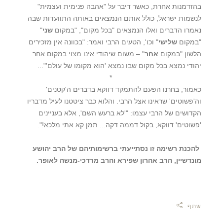
בהזדמנות אחרת, כאשר דיבר על "אהבה פנימית ועצמית"
לנשמות ישראל, כולל אותם הנמצאים באותה התוועדות שבה
נאמרו הדברים ואלו הנמצאים "בכל מקום", "במקום
שני
"
"במקום
שלישי
" וכו', הטעים הרבי ואמר: "בכוונה אין מזכירים
הלשון "במקום
אחר
" – משום שיהודי אינו מצוי במקום אחר.
יהודי נמצא בכל מקום שבו נמצא 'הוא מקומו של עולם'"...
*
כאמור, בחרנו הפעם להתמקד דווקא בדברים ה'קטנים'
וה'פשוטים' שראינו אצל הרבי. והלוא כבר ציטטנו לעיל מדבריו
הקדושים של הרבי עצמו: "'לא ברעש השם', אלא בעניינים
'פשוטים' דווקא, בקול דממה דקה... תמן קא אתי מלכא!".
להכנת רשימה זו נסתייעתי ברשימותיהם של הרב יהושע
מונדשיין, הרב אהרון שפירא והרב מרדכי-מנשה לאופר.
שתף