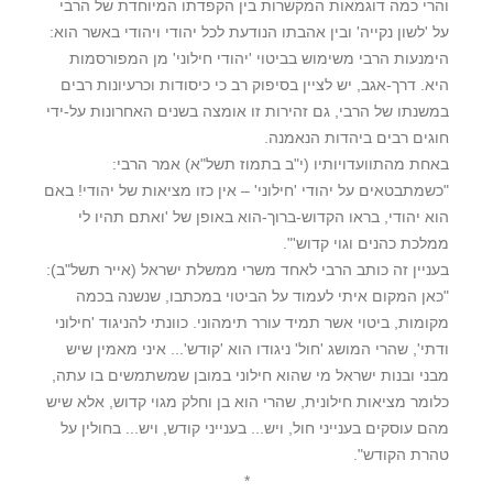
והרי כמה דוגמאות המקשרות בין הקפדתו המיוחדת של הרבי
על 'לשון נקייה' ובין אהבתו הנודעת לכל יהודי ויהודי באשר הוא:
הימנעות הרבי משימוש בביטוי 'יהודי חילוני' מן המפורסמות
היא. דרך-אגב, יש לציין בסיפוק רב כי כיסודות וכרעיונות רבים
במשנתו של הרבי, גם זהירות זו אומצה בשנים האחרונות על-ידי
חוגים רבים ביהדות הנאמנה.
באחת מהתוועדויותיו (י"ב בתמוז תשל"א) אמר הרבי:
"כשמתבטאים על יהודי 'חילוני' – אין כזו מציאות של יהודי! באם
הוא יהודי, בראו הקדוש-ברוך-הוא באופן של 'ואתם תהיו לי
ממלכת כהנים וגוי קדוש'".
בעניין זה כותב הרבי לאחד משרי ממשלת ישראל (אייר תשל"ב):
"כאן המקום איתי לעמוד על הביטוי במכתבו, שנשנה בכמה
מקומות, ביטוי אשר תמיד עורר תימהוני. כוונתי להניגוד 'חילוני
ודתי', שהרי המושג 'חול' ניגודו הוא 'קודש'... איני מאמין שיש
מבני ובנות ישראל מי שהוא חילוני במובן שמשתמשים בו עתה,
כלומר מציאות חילונית, שהרי הוא בן וחלק מגוי קדוש, אלא שיש
מהם עוסקים בענייני חול, ויש... בענייני קודש, ויש... בחולין על
טהרת הקודש".
*