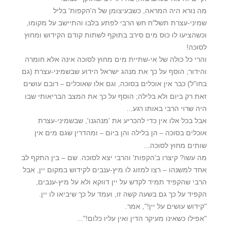
מה נורא היה המראה, כשבעיצומן של ה'הקפות' בליל
שמיני-עצרת תשל"ח חש הרבי לפתע בלבו והתיישב על מקומו,
וכשהציעו לו כוס מים סירב בתוקף לשתות קודם הקידוש ומחוץ
לסוכה!
והרי כל כולה של אי-שתיית מים מחוץ לסוכה אינה אלא חומרה
והידור; הוסף על כך את מנהג ישראל הידוע שבשמיני-עצרת (גם
בחו"ל) כבר אין אוכלים בסוכה, וגם אלו שאוכלים
רובם עושים
–
זאת רק ביום ולא בלילה; הוסף על כך את המצב הבריאותי שבו
היה שרוי הרבי באותו רגע...
אבל בכל אלו אין כדי להכריע את 'מנהגנו', שבשמיני-עצרת
אוכלים בסוכה
הן בלילה והן ביום
ומהדרין שגם מים אין
–
–
שותים מחוץ לסוכה...
מה עשו? קיצרו ב'הקפות' והרבי יצא לסוכה. שם – בין התקף לב
אחד למשנהו – רצו למזוג לו מיץ-ענבים לקידוש במקום יין, אבל
הרבי שהקפיד תמיד לקדש על יין דווקא ולא על מיץ-ענבים,
הקפיד על כך גם בשעה קשה זו, ועמד על כך שיביאו לו יין.
"קידוש עושים על יין!", אמר.
"אפילו כשאינו מעיקר הדין ואין עליו כלום!"...