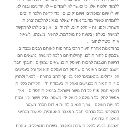
ללמוד הלכות אלו, כי כאשר לא לומדים – לא יודעים! ובזה לא
יועילו שום 'מופתים' ושום 'קונצים'. כדי לדעת הלכה חייבים
ללומדה! כאשר מדובר אודות שאלה בנוגע להלכות 'ברכות
השחר', ולפני זה – הלכות 'נטילת ידיים', אין ביכולתו להתקשר
למישהו בטלפון בשעה כה מוקדמת, להעירו משנתו, ולשאול
אותו כיצד לנהוג"...
בהזדמנות אחרת העיר הרבי בחריפות לאותם רבנים נכבדים,
שבמקום להורות לבני קהילותיהם הלכה למעשה, נושאים הם
דרשות חוצבות להבות העוסקות בנושאים עמוקים ו'חובקי תבל':
"ישנם רבנים האומרים שתפקידם ועסקם הוא אך ורק בעניינים
הכי גדולים: ב'נאומים' לפני בני קהילתם בתורה – לבאר ולתרץ
סוגיות חמורות כבנגעים ואהלות; בעבודת ה' – חקירות כלליות
דווקא המקיפות כל דת משה וישראל; בגמילות חסדים – איך
אפשר לתקן כל העולם כולו על-ידי משטר, צדק ויושר וכו'; ומזה
להוויות העולם – צריך הנאום להיות אודות הכרח משטר
דמוקרטי בכל מרחבי תבל, הפצצה האטומית, פגישת מנהיגי
המלכות וכדומה.
"אמנם, בנוגע להלכות שבת ומוקצה, כשרות המאכלים, טהרת