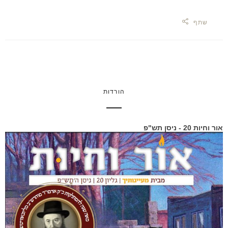
שתף
הורדות
אור וחיות 20 - ניסן תש"פ