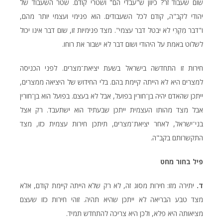
שום שעבוד זר? כיוון ש"עבדי הם" ושטרי קודם. שטר השעבוד של
יהודי לקב"ה, קודם לכל השעבודים. הוא פנימי ועצמי יותר מהם,
ו"דבר מִקְרִי לא יבטל דבר עצמי". מצד פנימיות זו, שום דבר אינו יכול
לשלוט באמת על היהודי ושום דבר לא ישבור את רוחו.
חירות זו התחדשה בישראל בשעת יציאת־מצרים. לפני הכניסה
למצרים היא לא הייתה קיימת בהם. בלי החידוש של היציאה ממצרים,
ייתכן שהאדם יהיה בן־חורין בפועל, אבל לא בעצם. בפועל הוא בן־חורין
אבל מצד מהותו העצמית ייתכן שבעתיד הוא ישתעבד. רק אצל
בני־ישראל, לאחר יציאת־מצרים, תיתכן חירות עצמית כזו, מצד
התקשרותם בקב"ה.
פיל
בחור
מחט
ד.
יתירה מזו: חירות מסוג זה, לא רק שלא הייתה קיימת קודם, אלא
מצד טבע הבריאה לא ייתכן שהיא תהיה. זוהי חירות כזו שעצם
מציאותה היא פלא, ולכן היא צריכה להתחדש תמיד.