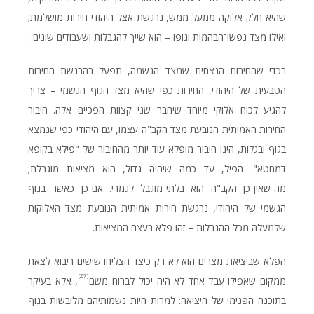
שהיא חלק אלוקה ממעל ממש, נרגשת אצל היהודי חירות מושלמת;
ואילו מצד נפשו־הבהמית וגופו – הוא שייך להגבלות ושעבודים שונים.
בכדי שהחירות הנצחית שמצד הנשמה, תפעל בהרגשת החירות
הטבעית של היהודי, החירות כפי שהיא מצד הגוף הגשמי – צריך
להגיע לכוח אלוקי מיוחד שיחבר שני קצוות הפכיים אלה. חיבור
החירות האמיתית הנובעת מצד הקב"ה עצמו, עם היהודי כפי שנמצא
בגוף ובגלות, הינו חיבור מופלא עוד יותר מהחיבור של "פילא בקופא
דמחטא". הפיל, עד כמה שיהיה גדול, הוא מציאות מוגבלת;
מה־שאין־כן הקב"ה הוא בלתי־מוגבל לגמרי. אם־כן כאשר בגוף
הגשמי של היהודי, נרגשת חירות אמיתית הנובעת מצד האלוקות
שלמעלה מכל ההגבלות – זהו פלא בעצם המציאות.
הפלא שביציאת־מצרים הוא לא רק כיצד הצליחו שישים ריבוא לצאת
[27]
ממקום שאפילו עבד אחד לא היה יכול לברוח משם
, אלא בעיקר
בתוכנה הפנימי של היציאה: למרות היות נשמותיהם מלובשות בגוף