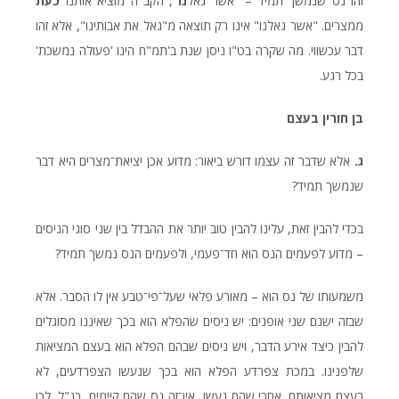
זהו נס שנמשך תמיד – "אשר גאל
נו
", הקב"ה מוציא אותנו
כעת
ממצרים. "אשר גאלנו" אינו רק תוצאה מ"גאל את אבותינו", אלא זהו
דבר עכשווי. מה שקרה בט"ו ניסן שנת ב'תמ"ח הינו 'פעולה נמשכת'
בכל רגע.
בן
חורין
בעצם
ג.
אלא שדבר זה עצמו דורש ביאור: מדוע אכן יציאת־מצרים היא דבר
שנמשך תמיד?
בכדי להבין זאת, עלינו להבין טוב יותר את ההבדל בין שני סוגי הניסים
– מדוע לפעמים הנס הוא חד־פעמי, ולפעמים הנס נמשך תמיד?
משמעותו של נס הוא – מאורע פלאי שעל־פי־טבע אין לו הסבר. אלא
שבזה ישנם שני אופנים: יש ניסים שהפלא הוא בכך שאיננו מסוגלים
להבין כיצד אירע הדבר, ויש ניסים שבהם הפלא הוא בעצם המציאות
שלפנינו. במכת צפרדע הפלא הוא בכך שנעשו הצפרדעים, לא
בעצם מציאותם. אחרי שהם נעשו, אין־זה נס שהם קיימים, כנ"ל. לכן