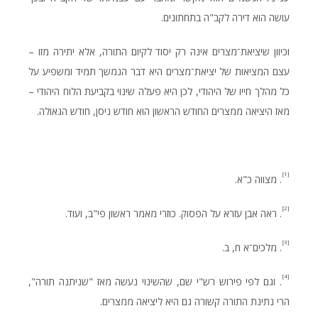
עושה הוא דירה לקב"ה בתחתונים.
וכיוון שיציאת־מצרים אינה רק יסוד לקיום התורה, אלא יתירה מזו –
עצם המציאות של יציאת־מצרים היא דבר הנמשך תמיד ומשפיע על
כל מהלך חייו של היהודי, לכן היא פעלה שינוי בקביעת הלוח היהודי –
מאז היציאה ממצרים החודש הראשון הוא חודש ניסן, חודש הגאולה.
[1]
. מצווה כ"א.
[2]
. ראה אבן עזרא על הפסוק. כוזרי מאמר ראשון פי"ב, ועוד.
[3]
. מלכים־א ח, ב.
[4]
. וגם לפי פירוש רש"י שם, שהשינוי נעשה מאז "שניתנה תורה",
הרי נתינת התורה קשורה גם היא ליציאה ממצרים.