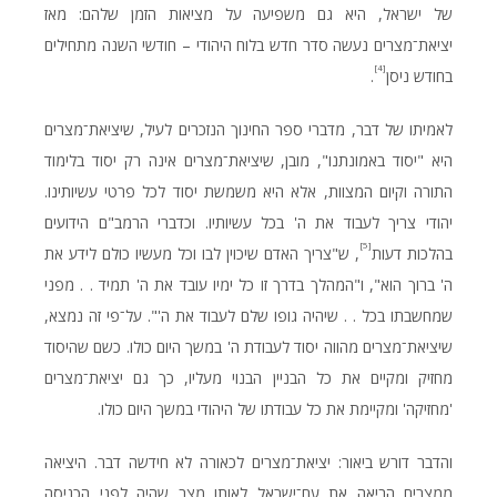
של ישראל, היא גם משפיעה על מציאות הזמן שלהם: מאז
יציאת־מצרים נעשה סדר חדש בלוח היהודי – חודשי השנה מתחילים
[4]
בחודש ניסן
.
לאמיתו של דבר, מדברי ספר החינוך הנזכרים לעיל, שיציאת־מצרים
היא "יסוד באמונתנו", מובן, שיציאת־מצרים אינה רק יסוד בלימוד
התורה וקיום המצוות, אלא היא משמשת יסוד לכל פרטי עשיותינו.
יהודי צריך לעבוד את ה' בכל עשיותיו. וכדברי הרמב"ם הידועים
[5]
בהלכות דעות
, ש"צריך האדם שיכוין לבו וכל מעשיו כולם לידע את
ה' ברוך הוא", ו"המהלך בדרך זו כל ימיו עובד את ה' תמיד . . מפני
שמחשבתו בכל . . שיהיה גופו שלם לעבוד את ה'". על־פי זה נמצא,
שיציאת־מצרים מהווה יסוד לעבודת ה' במשך היום כולו. כשם שהיסוד
מחזיק ומקיים את כל הבניין הבנוי מעליו, כך גם יציאת־מצרים
'מחזיקה' ומקיימת את כל עבודתו של היהודי במשך היום כולו.
והדבר דורש ביאור: יציאת־מצרים לכאורה לא חידשה דבר. היציאה
ממצרים הביאה את עם־ישראל לאותו מצב שהיה לפני הכניסה