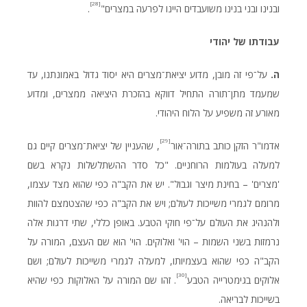
[28]
ובנינו ובני בנינו משועבדים היינו לפרעה במצרים"
.
עבודתו
של
יהודי
ה.
על־פי זה מובן, מדוע יציאת־מצרים היא יסוד גדול באמונתנו, עד
שמעמד מתן־תורה התחיל דווקא בהזכרת היציאה ממצרים, ומדוע
מאורע זה משפיע על הלוח היהודי.
[29]
אדמו"ר הזקן כותב בתורה־אור
, שהעניין של יציאת־מצרים קיים גם
למעלה בעולמות הרוחניים. "כל סדר ההשתלשלות נקרא בשם
'מצרים' – בחינת מיצר וגבול". יש את הקב"ה כפי שהוא מצד עצמו,
מרומם לגמרי משייכות לעולם; ויש את הקב"ה כפי שהצטמצם להוות
ולהנהיג את העולם על־פי חוקי הטבע. באופן כללי, שתי דרגות אלה
נרמזות בשני השמות – הוי' ואלוקים. הוי' הוא שם העצם, המורה על
הקב"ה כפי שהוא בעצמיותו, למעלה לגמרי משייכות לעולם; ושם
[30]
אלוקים בגימטרייה הטבע
. זהו שם המורה על האלוקות כפי שהיא
בשייכות לבריאה.