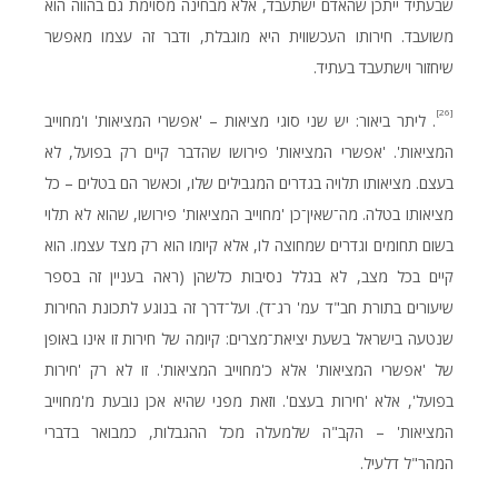
שבעתיד ייתכן שהאדם ישתעבד, אלא מבחינה מסוימת גם בהווה הוא
משועבד. חירותו העכשווית היא מוגבלת, ודבר זה עצמו מאפשר
שיחזור וישתעבד בעתיד.
[26]
. ליתר ביאור: יש שני סוגי מציאות – 'אפשרי המציאות' ו'מחוייב
המציאות'. 'אפשרי המציאות' פירושו שהדבר קיים רק בפועל, לא
בעצם. מציאותו תלויה בגדרים המגבילים שלו, וכאשר הם בטלים – כל
מציאותו בטלה. מה־שאין־כן 'מחוייב המציאות' פירושו, שהוא לא תלוי
בשום תחומים וגדרים שמחוצה לו, אלא קיומו הוא רק מצד עצמו. הוא
קיים בכל מצב, לא בגלל נסיבות כלשהן (ראה בעניין זה בספר
שיעורים בתורת חב"ד עמ' רג־ד). ועל־דרך זה בנוגע לתכונת החירות
שנטעה בישראל בשעת יציאת־מצרים: קיומה של חירות זו אינו באופן
של 'אפשרי המציאות' אלא כ'מחוייב המציאות'. זו לא רק 'חירות
בפועל', אלא 'חירות בעצם'. וזאת מפני שהיא אכן נובעת מ'מחוייב
המציאות' – הקב"ה שלמעלה מכל ההגבלות, כמבואר בדברי
המהר"ל דלעיל.