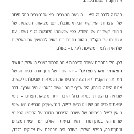
את הקב"ה עצמו בעולם.
ההכנה לדבר זה היא – היציאה ממצרים. ביציאת־מצרים החל חיבור
של הנצחיות האלוקית הבלתי־מוגבלת עם מציאותו הגשמית של
היהודי. קשר זה של היהודי, כפי שנשמתו מלובשת בגוף גשמי, עם
עצמיותו של הקב"ה, מהווה נתינת כוח ראויה להמשיך את האלוקות
שלמעלה לגמרי משייכות לעולם – בעולם.
לכן, מיד בתחילת עשרת הדיברות אומר הכתוב "אנכי ה' אלוקיך
אשר
הוצאתיך מארץ מצרים
" – זהו היסוד של מתן־תורה. בפתיחה של
מתן־תורה הקב"ה לא רצה להדגיש את הנפלאות שביכולתו לעשות.
אם זו הייתה כוונתו, היה עדיף לומר "אשר בראתי שמים וארץ", דבר
שנראה בחיצוניות כפלא גדול הרבה יותר מיציאת־מצרים – ניסי
יציאת־מצרים הם שינויים מ'יש' ל'יש', מה־שאין־כן הבריאה היא שינוי
מ'אין' ל'יש'. בפתיחה של עשרת הדיברות מדובר על החידוש הפנימי
שהתחדש במתן־תורה. מאז בריאת העולם עד יציאת־מצרים
ומתן־תורה, הגילוי האלוקי בעולם היה מבחינת שם אלוקים בלבד,