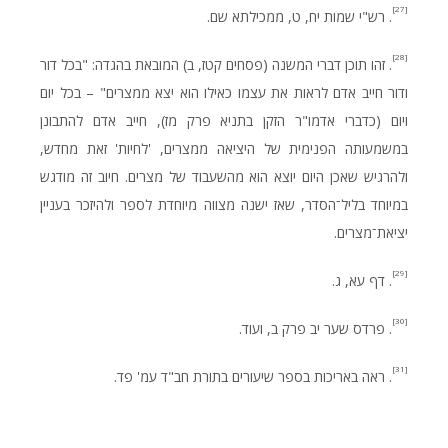
[27]
. רש"י שמות יח, ט, ממכילתא שם.
[28]
. זהו תוכן דברי המשנה (פסחים קטז, ב) המובאת בהגדה: "בכל דור
ודור חייב אדם לראות את עצמו כאילו הוא יצא ממצרים" – בכל יום
ויום (כדברי אדמו"ר הזקן בתניא פרק מז), חייב אדם להתבונן
במשמעותה הפנימית של היציאה ממצרים, 'לחיות' זאת מחדש,
ולהרגיש שאכן היום יוצא הוא מהשעבוד של מצרים. חיוב זה מודגש
במיוחד בליל־הסדר, שאז ישנה מצווה מיוחדת לספר ולהיזכר בעניין
יציאת־מצרים.
[29]
. דף עא, ג.
[30]
. פרדס שער יב פרק ב, ועוד.
[31]
. ראה באריכות בספר שיעורים בתורת חב"ד עמ' פד.