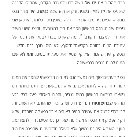
בכדי להחזיר את ידו של משה רבנו למצבה הקודם, אמר לו הקב"ה
שיכניס את ידו לחיקו בשנית ורק אז היא שבה כבשרו. היה צורך בנס
נוסף – הפיכת יד מצורעת ליד רגילה באופן ניסי. כלומר, היו כאן שני
ניסים שונים: הנס הראשון הפך את היד למצורעת; והנס השני השיב
[11]
את היד למצבה הקודם
. מה־שאין־כן בכדי לבטל את הנס של
עמידת המים כחומה בקריעת־ים־סוף, לא היה צורך בנס חדש –
מספיק היה שהכוח האלוקי יפסיק את פעולתו במים,
וממילא
שבו
המים להיות נגרים כבראשונה.
נס קריעת־ים־סוף היה נמשך.הנס לא היה חד־פעמי שהפך את המים
למהות חדשה – לחומת אבנים, אלא גם בשעת עמידתם כחומה הם
נשארו בטבעם הראשון כמים נגרים, והכוח האלוקי פעל בכל רגע
מחדש ש
בחיצוניות
הם יעמדו כחומה. וכיוון שמהותם לא השתנתה,
לכן בכדי לבטל את עמידת המים לא היה צורך בפעולה מיוחדת, אלא
רק להפסיק את הנס הראשון; מה־שאין־כן נס הפיכת היד למצורעת,
כיוון שהוא לא היה נס נמשך אלא פעולה חד־פעמית שהפכה את היד