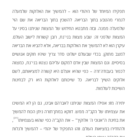
תפקידו המיוחד של היהודי הוא – להמשיך את האלוקות שלמעלה
לגמרי מהטבע בתוך הבריאה. להשכין בתוך הבריאה את שם הוי'
שלמעלה ממנה. ובזה מתבטא החידוש של המצוות שניתנו בסיני על
המצוות שלפני זה: שבע מצוות בני־נח, רובן קשורות לישוב העולם.
עיקרן הוא לא להמשיך את האלוקות בבריאה, אלא להביא את הבריאה
למצב מתוקן. בכדי שבעולם ישלוט סדר צריך שיהיו חוקים אנושיים
בסיסיים. וגם המצוות שבין אדם למקום עליהם נצטוו בני־נח, כמצווה
לכפור בעבודה־זרה – כפי שהיא אצלם היא קשורה למציאותם, לשם
אלוקים השייך לבריאה. כל שייכותם לאלוקות היא רק לבחינות
השייכות לעולמות.
יתירה מזו: אפילו המצוות שניתנו לאברהם אבינו, גם הן לא המשיכו
את עצמיותו של הקב"ה ממש. דווקא במתן־תורה ניתן הכוח להמשיך
[31]
את בחינת ה"אנוכי ה' אלוקיך" – את הקב"ה כפי שהוא בעצמיותו
,
ולהחדירו במציאות העולם. וזהו התפקיד של יהודי – להמשיך ולגלות