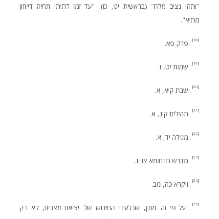
"ותהי נציב מלח" (בראשית יט, כו): "עד זמן דתיתי תחיה דייחון
מתיא".
[18]
. פרק סא.
[19]
. שמות יט, ו.
[20]
. שבת קיא, א.
[21]
. תהילים קיג, א.
[22]
. מגילה יד, א.
[23]
. מדרש תנחומא צו יג.
[24]
. ויקרא כה, מב.
[25]
. על־פי זה מובן, שבלעדי החידוש של יציאת־מצרים, לא רק