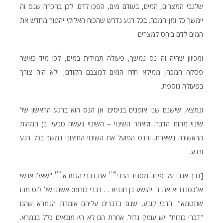
שלגבי המצרים, המים, בעודם מים, הפכו לדם. לכן בהכרח שנס זה
יימשך כל זמן המכה. בכל רגע נדרש שהכוח האלוקי יהפוך מחדש את
המים לדם ביחס למצרים.
ומכיוון שהיה זה נס נמשך, פעולה תמידית במים, לכן מיד כאשר
פסקה המכה, ממילא חזרו המים למצבם הקודם, ולא היה צורך
בפעולה נוספת.
ונמצא, שישנם שני אופנים בניסים: א) הנס הוא ברגע הראשון של
שינוי מהות הדבר, ולאחר השינוי – השינוי נעשה טבעי. ב) המהות
הראשונה נשארת, והנס הפועל את השינוי החיצוני נמשך בכל רגע
ורגע.
[15]
[14]
[דרך אגב: על־פי זה מסביר הרבי
את דברי הגמרא
"שאלו אנשי
אלכסנדריא את ר' יהושע בן חנניא . . דברי בורות: אשתו של לוט מהו
שתטמא". הרבי קובע, שגם בדברים עליהם אומרת הגמרא שהם
"דברי בורות" יש עומק גדול. אחרת הם לא היו מובאים כלל בגמרא.