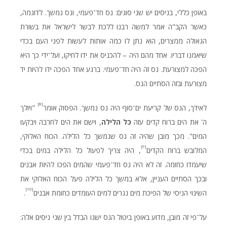
באופן כללי, בניסים יש שני סוגים: נס חד־פעמי, ונס נמשך. לדוגמה,
כאשר הקב"ה אמר למשה רבנו ללכת לבשר לישראל את בשורת
הגאולה ממצרים, הוא נתן לו כמה אותות לעשות לפני העם בכדי
שיאמנו דבריו. אחד מהם היה – להכניס את ידו לחיקו, ועל־ידי כך היא
הפכה למצורעת. נס זה היה חד־פעמי. ברגע אחד הפכה ידו להיות יד
מצורעת ובזה הסתיים הנס.
[8]
לאידך, הנס של קריעת ים־סוף היה נס נמשך. הפסוק אומר
"ויולך
ה' את הים ברוח קדים עזה
כל הלילה
, וישם את הים לחרבה ויבקעו
המים". מכך מובן שהיה זה נס שנמשך כל הלילה. הכוח האלוקי,
[9]
המלובש ברוח הקדים
, היה צריך לפעול כל הלילה במים בכדי
שיעמדו כחומה. זה לא היה נס חד־פעמי שהמים הפכו להיות אבנים
ובכך הסתיים העניין, אלא במשך כל הלילה פעל הכוח האלוקי את
[10]
השינוי הניסי של הפיכת מים נגרים למים העומדים כחומת אבנים
.
על־פי זה מובן, מדוע באופן ביטול הנס ישנו הבדל בין שני ניסים אלה: