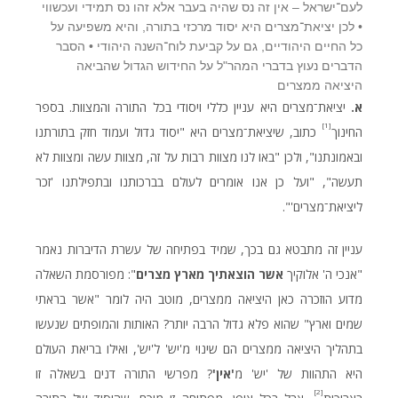
לעם־ישראל – אין זה נס שהיה בעבר אלא זהו נס תמידי ועכשווי
• לכן יציאת־מצרים היא יסוד מרכזי בתורה, והיא משפיעה על
כל החיים היהודיים, גם על קביעת לוח־השנה היהודי • הסבר
הדברים נעוץ בדברי המהר"ל על החידוש הגדול שהביאה
היציאה ממצרים
א.
יציאת־מצרים היא עניין כללי ויסודי בכל התורה והמצוות. בספר
[1]
החינוך
כתוב, שיציאת־מצרים היא "יסוד גדול ועמוד חזק בתורתנו
ובאמונתנו", ולכן "באו לנו מצוות רבות על זה, מצוות עשה ומצוות לא
תעשה", "ועל כן אנו אומרים לעולם בברכותנו ובתפילתנו 'זכר
ליציאת־מצרים'".
עניין זה מתבטא גם בכך, שמיד בפתיחה של עשרת הדיברות נאמר
"אנכי ה' אלוקיך
אשר הוצאתיך מארץ מצרים
": מפורסמת השאלה
מדוע הוזכרה כאן היציאה ממצרים, מוטב היה לומר "אשר בראתי
שמים וארץ" שהוא פלא גדול הרבה יותר? האותות והמופתים שנעשו
בתהליך היציאה ממצרים הם שינוי מ'יש' ל'יש', ואילו בריאת העולם
היא התהוות של 'יש' מ
'אין'
? מפרשי התורה דנים בשאלה זו
[2]