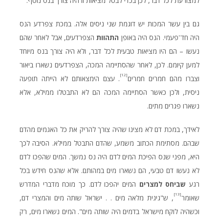
למצורעת לכל דבר, לכן בכדי לבטל מציאות זו היה צורך בנס נוסף.
גם בין עשר המכות יש דוגמת שני ניסים אלה. במכת צפרדע הנס
היה חד־פעמי. הנס היה באופן
התהוות
הצפרדעים, אבל לאחר שהם
נעשו – הם היו מציאות טבעית לכל דבר, ולא היה צורך בנס מיוחד
למען קיומם. לכן, לאחר שהסתיימה המכה, הצפרדעים נשארו ביאור
[12]
וצברו מהם חמרים חמרים
. עצם הימצאותם לא הייתה תופעה
ניסית, ולכן כאשר הסתיימה המכה הם לא התבטלו ממילא, אלא
נשארו פגרים מתים.
לאידך, במכת דם לא מצינו שהיה צורך להריק את כל האגמים מהדם
שבהם. מסתימת הכתוב משמע, שהדם התבטל ממילא. הסיבה לכך
היא, מפני שנס הפיכת המים לדם היה נס נמשך. המים שהפכו לדם
לא נעשו דם טבעי, הם נשארו מים במהותם. אלא שהנס חידש בכל
רגע
שביחס למצרים
המים יהפכו לדם. כך מוכח מדברי המדרש
[13]
שאומר
, ש"גיגית מלאה מים . . ישראל שותה מים והמצרי דם,
וכשהיה לוקח מישראל בדמים היה שותה מים". המים נשארו מים, רק