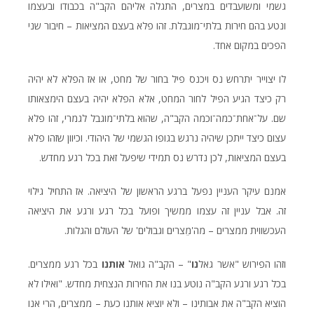
גשמי ומשועבדים במצרים, התגלה אליהם הקב"ה בכבודו ובעצמו
ונטע בהם חירות בלתי־מוגבלת. זהו פלא בעצם המציאות – חיבור שני
הפכים במקום אחד.
לו יצוייר יתרחש נס ויכנס פיל בחור של מחט, או אז הפלא לא יהיה
רק כיצד הגיע הפיל לחור המחט, אלא הפלא יהיה בעצם הימצאותו
שם. על־אחת־כמה־וכמה הקב"ה, שהוא בלתי־מוגבל לגמרי, זהו פלא
עצום כיצד ייתכן שיהיה נרגש בגופו הגשמי של היהודי. וכיוון שזהו פלא
בעצם המציאות, לכן נדרש נס תמידי שיפעל זאת בכל רגע מחדש.
אמנם עיקר העניין נפעל ברגע הראשון של היציאה. אז התחיל גילוי
זה. אבל עניין זה עצמו ממשיך ופועל בכל רגע ורגע את היציאה
העכשווית ממצרים – מה'מֵצרים וגבולים' של העולם והגלות.
וזהו הפירוש "אשר גאל
נו
" – הקב"ה גואל
אותנו
בכל רגע ממצרים.
בכל רגע ורגע הקב"ה נוטע בנו את החירות הנצחית מחדש. "ואילו לא
הוציא הקב"ה את אבותינו – ולא יוציא אותנו כעת – ממצרים, הרי אנו