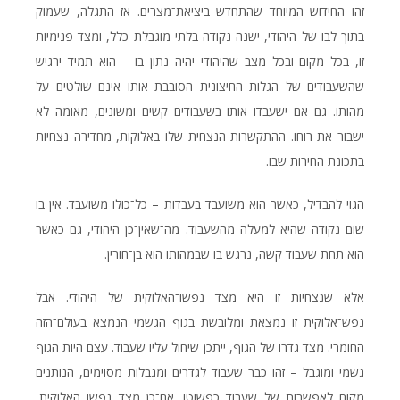
זהו החידוש המיוחד שהתחדש ביציאת־מצרים. אז התגלה, שעמוק
בתוך לבו של היהודי, ישנה נקודה בלתי מוגבלת כלל, ומצד פנימיות
זו, בכל מקום ובכל מצב שהיהודי יהיה נתון בו – הוא תמיד ירגיש
שהשעבודים של הגלות החיצונית הסובבת אותו אינם שולטים על
מהותו. גם אם ישעבדו אותו בשעבודים קשים ומשונים, מאומה לא
ישבור את רוחו. ההתקשרות הנצחית שלו באלוקות, מחדירה נצחיות
בתכונת החירות שבו.
הגוי להבדיל, כאשר הוא משועבד בעבדות – כל־כולו משועבד. אין בו
שום נקודה שהיא למעלה מהשעבוד. מה־שאין־כן היהודי, גם כאשר
הוא תחת שעבוד קשה, נרגש בו שבמהותו הוא בן־חורין.
אלא שנצחיות זו היא מצד נפשו־האלוקית של היהודי. אבל
נפש־אלוקית זו נמצאת ומלובשת בגוף הגשמי הנמצא בעולם־הזה
החומרי. מצד גדרו של הגוף, ייתכן שיחול עליו שעבוד. עצם היות הגוף
גשמי ומוגבל – זהו כבר שעבוד לגדרים ומגבלות מסוימים, הנותנים
מקום לאפשרות של שעבוד כפשוטו. אם־כן מצד נפשו האלוקית,