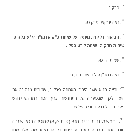
[5]
. פרק ג.
[6]
. ראה יחזקאל פרק טז.
[7]
.
הביאור דלקמן, מיוסד על שיחת כ"ק אדמו"ר זי"ע בלקוטי
שיחות חלק ה' שיחה לי"ט כסלו.
[8]
. שמות יד, כא.
[9]
. ראה רמב"ן עה"ת שמות יד, כד.
[10]
. וראה תניא שער היחוד והאמונה פרק ב, שמוכיח מנס זה את
היסוד לכך, שבפעולה של התחדשות צריך הכוח המחדש לחדש
פעולתו בכל רגע מחדש, עיי"ש.
[11]
. כך משמע גם מדברי הגמרא (שבת צז, א) שמוכיחה מכאן שמידה
טובה ממהרת לבוא ממידת פורענות. רק אם נאמר שהיו אלה שתי