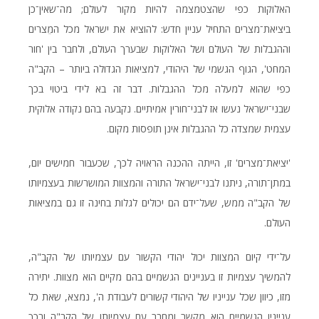
האלוקות כפי שהצטמצמה להיות מקור לעולם; מה־שאין־כן
ביציאת־מצרים התחיל עניין חדש: להוציא את ישראל מכל המֵצרים
וההגבלות של העולם ושל האלוקות שבערך העולם, ולחבר בין 'חור
המחט', הגוף הגשמי של היהודי, למציאות הגדולה ביותר – הקב"ה
כפי שהוא למעלה מכל ההגבלות. דבר זה בא לידי ביטוי בכך
שבני־ישראל נעשו אז לבני־חורין אמיתיים. נקבעה בהם נקודה אלוקית
עצמית שמצדה כל ההגבלות אינן תופסות מקום.
'יציאת־מצרים' זו, הייתה ההכנה הראויה לכך, שכעבור חמישים יום,
במתן־תורה, ניתנו לבני־ישראל התורה והמצוות המושרשות בעצמיותו
של הקב"ה ממש, שעל־ידם הם יכולים לגלות בחינה זו גם במציאות
העולם.
על־ידי קיום המצוות יכול יהודי הקשור עם עצמיותו של הקב"ה,
להמשיך עצמיות זו בעניינים הגשמיים בהם מקיים הוא מצוות. יתירה
מזו, כיוון שכל ענייניו של היהודי קשורים לעבודת ה', נמצא, שאת כל
ענייניו הגשמיים הוא מקשר ומחבר עם עצמיותו של הקב"ה ובכך