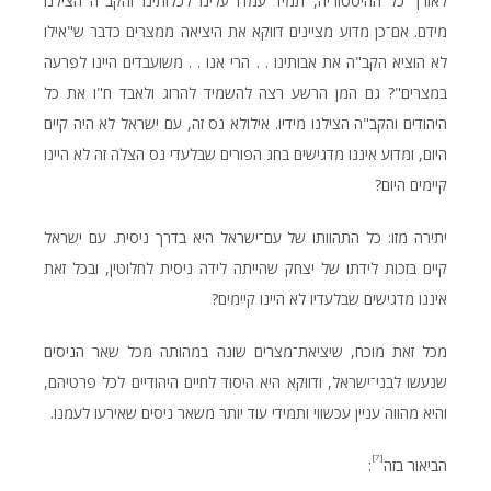
לאורך כל ההיסטוריה, תמיד עמדו עלינו לכלותינו והקב"ה הצילנו
מידם. אם־כן מדוע מציינים דווקא את היציאה ממצרים כדבר ש"אילו
לא הוציא הקב"ה את אבותינו . . הרי אנו . . משועבדים היינו לפרעה
במצרים"? גם המן הרשע רצה להשמיד להרוג ולאבד ח"ו את כל
היהודים והקב"ה הצילנו מידיו. אילולא נס זה, עם ישראל לא היה קיים
היום, ומדוע איננו מדגישים בחג הפורים שבלעדי נס הצלה זה לא היינו
קיימים היום?
יתירה מזו: כל התהוותו של עם־ישראל היא בדרך ניסית. עם ישראל
קיים בזכות לידתו של יצחק שהייתה לידה ניסית לחלוטין, ובכל זאת
איננו מדגישים שבלעדיו לא היינו קיימים?
מכל זאת מוכח, שיציאת־מצרים שונה במהותה מכל שאר הניסים
שנעשו לבני־ישראל, ודווקא היא היסוד לחיים היהודיים לכל פרטיהם,
והיא מהווה עניין עכשווי ותמידי עוד יותר משאר ניסים שאירעו לעמנו.
[7]
הביאור בזה
: