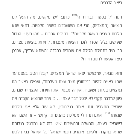
ביאור הדברים:
[18]
המהר"ל בספרו גבורות ה'
כותב: "יש מקשים, מה הועיל לנו
היציאה (ממצרים), הרי אנו משועבדים בשאר מלכויות. דמאי שנא
מלכות מצרים משאר מלכויות?". במילים אחרות – מהו העניין הגדול
שעושים בליל הסדר לזכר היציאה מעבדות לחירות ביציאת־מצרים,
הרי מיד בתחילת הלילה אנו אומרים בהגדה "השתא עבדין", אם־כן
כיצד אפשר לחגוג חירות?
והוא מבאר, ש"כאשר יצאו ישראל ממצרים, קיבלו הטוב בעצם עד
שהיו ראויים להיות בני־חורין מצד עצם מעלתם", ואפילו כאשר הם
נמצאים בגלות ושעבוד, אין זה מבטל את החירות העצמית שבהם,
כיוון ש"דבר מִקְרִי לא יבטל דבר עצמי . . כי אחר שהוציא הקב"ה את
ישראל ממצרים ונתן אותם בני־חורין, ולא עוד אלא אף מלכים
[19]
שנאמר
'ואתם תהיו לי ממלכת כוהנים וגוי קדוש' – זה השם הוא
לישראל בעצם, והמעלה והחשיבות שיש בזה לא נתבטל בגלותם
שהוא במקרה. ולפיכך אומרים חכמי ישראל 'כל ישראל בני מלכים