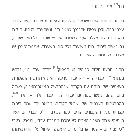
[20]
הם'
אף בגלותם".
כלומר, החירות שבני־ישראל קיבלו עם יציאתם ממצרים נעשתה דבר
עצמי בהם, ולכן אפילו אחר־כך כאשר חזרו ונשתעבדו בגולה, הגלות
היא דבר חיצוני אצלם ואין לה שליטה על עצמיותם. בכל מצב שיהיה,
גם כאשר היהודי יהיה משועבד בכל סוגי השעבוד, אף־על־פי־כן יש
אצלו רגש מסוים שהוא בן־חורין.
[21]
מהיכן נובעת חירות פנימית זו? הפסוק
"הללו עבדי ה'", נדרש
[22]
בגמרא
"עבדי ה' – ולא עבדי פרעה". זאת אומרת, ההתקשרות
העצמית של יהודים עם הקב"ה שנתחדשה ביציאת־מצרים, פעלה
[23]
בהם שהם נעשו במהותם עבדי ה', ו"עבד מלך – מלך"
.
ההתבטלות העצמית של ישראל לקב"ה, מביאה יחד עמה חירות
[24]
עצמית מכל השעבודים הזרים. וכמו שכתוב
"כי עבדי הם אשר
הוצאתי אותם מארץ מצרים לא ימכרו ממכרת עבד", ומפרש רש"י
"כי עבדי הם – שטרי קודם". מדוע אי־אפשר שיחול על יהודי (באמת)