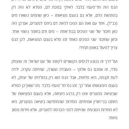
הנס היה חד־פעמי בלבד. לאידך במכת דם, הפלא לא היה רק
בהתהוות הדם, אלא גם בעצם מציאותו – כיוון שהמים נשארו מים
(כנ"ל), ויחד עם זאת הם הפכו להיות דם ביחס למצרים, אם־כן היה
כאן חיבור של שני הפכים בבת־אחת – מים ודם בחומר גשמי אחד.
וכיוון שחיבור שני הפכים כאחד זהו פלא בעצם המציאות, לכן הנס
צריך לפעול באופן תמידי.
ועל־דרך זה בנוגע לניסים הקשורים לקיומו של עם ישראל: זה שיצחק
נולד, זה אמנם נס אלוקי – העובדה ששרה, שהייתה עקרה, ילדה
לעת זקנתה, היא פלאית, אבל הנס הוא רק בהולדתו של יצחק, לא
בעצם הימצאותו אחר־כך. זהו נס־חד־פעמי בלבד. מה־שאין־כן הפלא
שביציאה ממצרים אינו רק ברגע היציאה, אלא בעצם המציאות של
היותנו בני־חורין אמיתיים. החירות שהתחדשה ביציאה ממצרים, היא
לא החירות הטבעית שהייתה לפני הכניסה למצרים, אלא חירות מסוג
מיוחד.