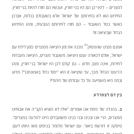
למצרים – לפני־כן הם היו בני־חורין, ועכשיו הם חזרו להיות בני־חורין.
החידוש הוא לא בחירותם של ישראל אלא בשעבודם בגלות, אם־כן
כאשר בטל השעבוד – הם חזרו לחירותם הטבעית, ומהו החידוש
הגדול שביציאה זו?
[6]
אמנם מצינו שהפסוק
מכנה את זמן היציאה ממצרים כזמן לידת עם
ישראל, אולם לכאורה עצם היציאה משעבוד מצרים, היציאה מעבדות
לחירות, אינה מצב חדש – גם קודם לכן היו ישראל בני־חורין, ומהו
ה'רעש' הגדול מכך, עד שיציאה זו היא "יסוד גדול באמונתנו"? מדוע
ובמה היא משפיעה על כל עבודתו של היהודי?
בין
דם
לצפרדע
ב.
בהגדה של פסח אנו אומרים "אילו לא הוציא הקב"ה את אבותינו
ממצרים, הרי אנו ובנינו ובני בנינו משועבדים היינו לפרעה במצרים".
פיסקה זו דורשת ביאור: עם ישראל מלומד בניסים מאז היותו לעם.