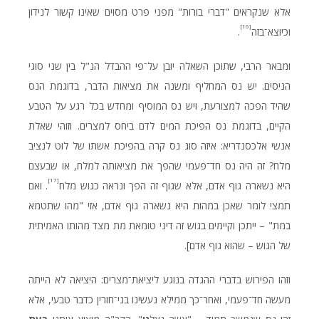
אלא שנקראים "דברי בורות" מפני פרט מסוים שאינו קשור לנידון
[16]
וכיוצא־בזה
.
ומבאר הרבי, שתוכן השאלה יובן על־פי ההבדל הנ"ל בין שני סוגי
הניסים. יש נס המחליף ומשנה את מציאות הדבר, בדוגמת הנס
שהיד הפכה למצורעת, ויש נס המוסיף ומחדש בכל רגע על הטבע
הקיים, בדוגמת נס הפיכת המים לדם ביחס למצרים. וזוהי שאלת
אנשי אלכסנדריא: איזה סוג נס קרה בהפיכת אשתו של לוט לנציב
מלח? זה היה נס חד־פעמי שהפך את מציאותה למלח, או שבעצם
[17]
היא נשארה גוף אדם, אלא שגוף זה הפך ונראה כגוש מלח
. ואם
תמצי לומר שאכן במהות היא נשארה גוף אדם, אזי "מהו שתטמא
במת" – ייתכן וקיימים בגוש זה דיני טומאת מת מצד מהותו האמיתית
של הגוש – שהוא גוף אדם].
וזהו הפירוש בדברי ההגדה בנוגע ליציאת־מצרים: היציאה לא הייתה
מעשה חד־פעמי, ואחר־כך ממילא נעשינו בני־חורין כדבר טבעי, אלא