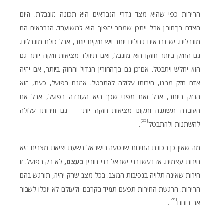
החירות כפי שהיא מצד גדרי הנבראים היא תכונה מוגבלת. היום
האדם בן־חורין אבל ייתכן שמחר יהפוך הוא למשועבד. הנבראים הם
מוגבלים. יש נבראים גדולים יותר ויש חזקים יותר, אבל כולם מוגבלים.
גם החזק ביותר חוזקו הוא מוגבל, ואם תיוולד מציאות חזקה יותר גם
הוא יחלש ויתבטל. אם־כן גם בן־החורין הגדול והחזק ביותר, אם יהיה
אדם חזק ממנו, חירותו עלולה להתבטל. אמנם בפועל, כעת, הוא
החזק ביותר, אבל זאת מפני שכך היא העובדה בפועל, אבל אם
העובדה תשתנה ותקום מציאות חזקה יותר – גם חירותו עלולה
[25]
להשתנות ולהתבטל
.
מה־שאין־כן תכונת החירות שנטעה בישראל בשעת יציאת־מצרים היא
חירות עצמית. אז נעשו בני־ישראל בני־חורין
בעצם,
לא רק בפועל. זו
חירות שאינה תלויה בנסיבות המצב. בכל מצב שרק יהיה, תורגש בהם
החירות. הרגשת החירות תפעם תמיד בקרבם, ולעולם לא יוכלו לשבור
[26]
את רוחם
.