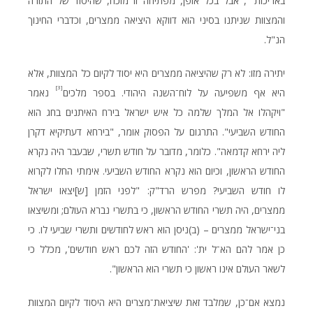
באריכות
, אבל בכל אופן, מפתיחה זו מוכח, שהיסוד של התורה
והמצוות שניתנו בסיני הוא דווקא היציאה ממצרים, וכדברי החינוך
הנ"ל.
יתירה מזו: לא רק שהיציאה ממצרים היא יסוד לקיום כל המצוות, אלא
[3]
היא אף משפיעה על לוח־השנה היהודי. בספר מלכים
נאמר
"ויקהלו אל המלך שלמה כל איש ישראל בירח האיתנים בחג הוא
החודש השביעי". התרגום על הפסוק אומר, "בירחא דעתיקיא דקרן
ליה ירחא קדמאה". כלומר, מדובר על חודש תשרי, שבעבר היה נקרא
החודש הראשון, וכיום הוא נקרא החודש השביעי. אימתי החלו לקרוא
לו חודש השביעי? מפרש הרד"ק: "לפני הזמן [ש]יצאו ישראל
ממצרים, היה תשרי החודש הראשון, כי בתשרי נברא העולם; ומשיצאו
בני־ישראל ממצרים – (ב)ניסן הוא ראש לחודשים ותשרי שביעי לו. כי
כן אמר להם הא־ל ית': 'החודש הזה לכם ראש חודשים', מכלל כי
לשאר העולם אינו ראשון כי תשרי הוא הראשון".
נמצא אם־כן, שמלבד זאת שיציאת־מצרים היא היסוד לקיום המצוות