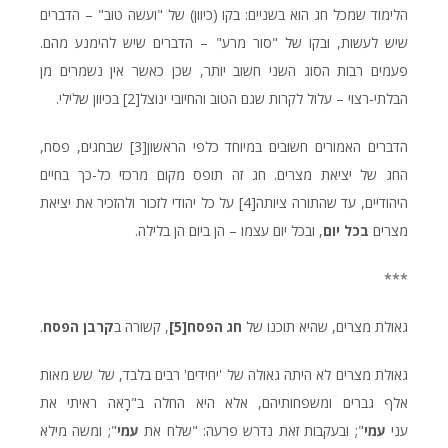
הלימוד שמכל חג הוא בשניים: בקו (כיוון) של "ועשה טוב" – הדברים
שיש לעשות, ובקו של "סור מרע" – הדברים שיש להימנע מהם.
פעמים רבות הסוג השני חשוב יותר, שכן כאשר אין נשמרים מן
הבלתי-רצוי – עלול לקרות שגם הטוב והחיובי ינוצל
[2]
בכיוון שלילי.
הדברים האמורים חשובים במיוחד כלפי הראשון
[3]
שבחגים, פסח,
החג של יציאת מצרים. חג זה תופס מקום מרכזי כל-כך בחיים
היהודיים, עד שהתורה ציותה
[4]
על כל יהודי לזכור ולהזכיר את יציאת
מצרים
בכל יום
, ובכל יום עצמו – הן ביום הן בלילה.
***
גאולת מצרים, שהיא תוכנו של
חג הפסח
[5]
, קשורה ב
קרבן הפסח
.
גאולת מצרים לא היתה גאולה של 'יחידים' רבים בלבד, של שש מאות
אלף גברים ומשפחותיהם, אלא היא החלה ב"רָאֹה ראיתי את
עני
עמי
"; ובעקבות זאת נדרש פרעה: "שלח את
עמי
"; ומשה מילא