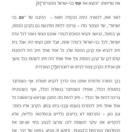
את שליחותו: "והוצא את
עמי
בני-ישראל ממצרים"
[6]
.
לאור זאת, לכאורה היתה הנקודה הזאת – ההיבט של "
עם
בני
ישראל", של הציבור כולו – צריכה להיות מודגשת גם בקרבן הפסח,
אך בפועל, הגישה והציווי הפוכים לגמרי. אמנם הציווי נאמר לכל עדת
ישראל, לכל בני-ישראל כ'עדה' אחת, אבל תוכן הציווי היה שכל בית
חייב להביא את קרבן הפסח שלו; כל אחד ואחד חייב היה להימנות
קודם לכן על קרבן הפסח; וכל אחד ואחד היה חייב לשהות בכל משך
זמן אכילת הקרבן צמוד לביתו או לחבורתו
[7]
המוגדרת.
בכך התורה מלמדת אותנו מהי הדרך להביא תועלת. אף כשמדובר
בתועלת הכלל, ואפילו כשמדובר בגאולת הכלל, ואף כשהפנייה
צריכה להיות אל הכלל – חייב להיות בזה התוכן שבראש ובראשונה כל
אחד ואחד חייב להתרכז בעצמו ובבני-ביתו ובחוג הקרוב אליו ביותר.
וגם כאן – התרכזות לא בדיונים כלליים ובהחלטות כלליות, אלא
להקדיש את עיקר תשומת ליבו ומרצו לבצע בחיי יום-יום את
ההחלטות הפרטיות ה'קטנות', ודווקא זה מביא, בסופו של דבר, את