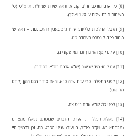
[8]
כל אדם מורכב: זח"ב קנ, א. וראה שיחת שמח"ת תרס"ט (ס'
השיחות תורת שלום ע' 120 ואילך).
[9]
מקבל החלטות כלליות: עד"ז ג"כ בענין ההתבוננות – ראה ש'
היחוד פ"ד. קונטרס העבודה פ"ו.
[10]
עולם קטן: האדם (תנחומא פקודי ג).
[11]
עם קומו: מיד שניעור (שו"ע אדה"ז רס"א. בסידורו).
[12]
לפני התפלה: פרי ע"ח ש"ה פ"א. וראה סידור רבנו הזקן (קודם
מה טובו).
[13]
לפני כל: שו"ע או"ח ר"ס צח.
[14]
גאולת הכלל . . הפרט: הדברים שבזכותם נגאלו ממצרים
(מכילתא בא. ויק"ר פל"ב, ה ועוד) עניני הפרט הם. וכן בדמייך חיי
בדמייך חיי – שהם דם מילה ודם פסח (שמות רבה פי"ז, ג).