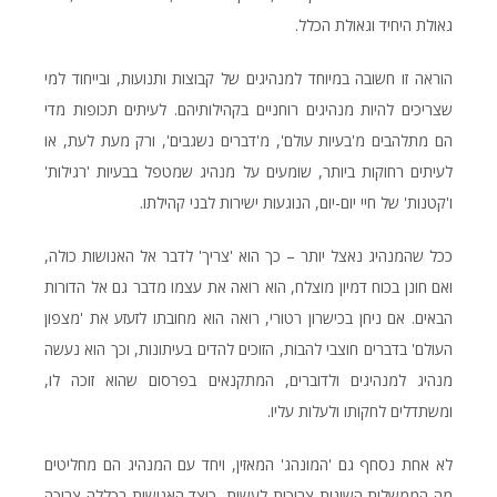
גאולת היחיד וגאולת הכלל.
הוראה זו חשובה במיוחד למנהיגים של קבוצות ותנועות, ובייחוד למי
שצריכים להיות מנהיגים רוחניים בקהילותיהם. לעיתים תכופות מדי
הם מתלהבים מ'בעיות עולם', מ'דברים נשגבים', ורק מעת לעת, או
לעיתים רחוקות ביותר, שומעים על מנהיג שמטפל בבעיות 'רגילות'
ו'קטנות' של חיי יום-יום, הנוגעות ישירות לבני קהילתו.
ככל שהמנהיג נאצל יותר – כך הוא 'צריך' לדבר אל האנושות כולה,
ואם חונן בכוח דמיון מוצלח, הוא רואה את עצמו מדבר גם אל הדורות
הבאים. אם ניחן בכישרון רטורי, רואה הוא מחובתו לזעזע את 'מצפון
העולם' בדברים חוצבי להבות, הזוכים להדים בעיתונות, וכך הוא נעשה
מנהיג למנהיגים ולדוברים, המתקנאים בפרסום שהוא זוכה לו,
ומשתדלים לחקותו ולעלות עליו.
לא אחת נסחף גם 'המונהג' המאזין, ויחד עם המנהיג הם מחליטים
מה הממשלות השונות צריכות לעשות, כיצד האנושות בכללה צריכה