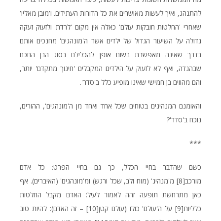
להתנהג, ואיך לעשות מאושרים את כל הדורות העתידים. ו'מובן מאליו'
שאחרי 'החלטות חובקות עולם' כאלה אין מקום 'לרדת' ולזעוק זעקה
גדולה על השיעור הגדול של ילדים אשר ה'מונהגים' מחנכים אותם
בדרך שאינה מאפשרת בשום אופן להכלילם בסוג הבן החכם
שבהגדה, ואף לא לזעוק על הילדים המקבלים 'חינוך מתקדם' יותר,
והם מהווים בן חמישי שאינו מופיע כלל ב'סדר'.
והאומנם המנהיגים בטוחים שכל אחד ואחד מן ה'מונהגים', ההורים,
נוכח ב'סדר'?
***
כשם שהדבר בחיי הכלל, כך גם בחיי הפרט: כל אדם
מורכב
[8]
מ'מנהיג' (מוח ולב, שכל ורגש) ומ'מונהגים' (האיברים). אף
כאן מתרחשת תופעה זהה לאמור לעיל: האדם מקבל החלטות
כלליות
[9]
על ה'עולם' כולו (עולם קטן
[10]
– זה האדם): להיות טוב