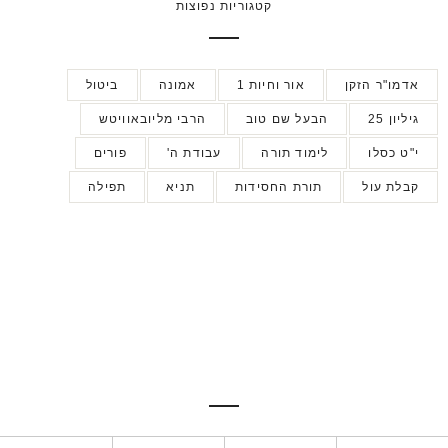
קטגוריות נפוצות
אדמו"ר הזקן
אור וחיות 1
אמונה
ביטול
גיליון 25
הבעל שם טוב
הרבי מליובאוויטש
י"ט כסלו
לימוד תורה
עבודת ה'
פורים
קבלת עול
תורת החסידות
תניא
תפילה