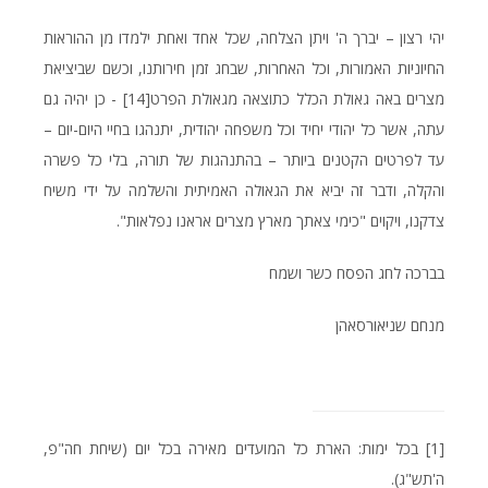
יהי רצון – יברך ה' ויתן הצלחה, שכל אחד ואחת ילמדו מן ההוראות
החיוניות האמורות, וכל האחרות, שבחג זמן חירותנו, וכשם שביציאת
מצרים באה גאולת הכלל כתוצאה מגאולת הפרט
[14]
- כן יהיה גם
עתה, אשר כל יהודי יחיד וכל משפחה יהודית, יתנהגו בחיי היום-יום –
עד לפרטים הקטנים ביותר – בהתנהגות של תורה, בלי כל פשרה
והקלה, ודבר זה יביא את הגאולה האמיתית והשלמה על ידי משיח
צדקנו, ויקוים "כימי צאתך מארץ מצרים אראנו נפלאות".
בברכה לחג הפסח כשר ושמח
מנחם שניאורסאהן
[1]
בכל ימות: הארת כל המועדים מאירה בכל יום (שיחת חה"פ,
ה'תש"ג).