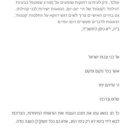
עולם', ורק לעיתים רחוקות שומעים על מנהיג שמטפל בבעיות
'רגילות' ו'קטנות' של חיי יום-יום, הנוגעות ישירות לבני קהילתו.
גם בחיים האישיים צריך לשים דגש דווקא על החלטות 'קטנות',
הנוגעות לדברים מעשיים ויום-יומיים
ב"ה, י"א ניסן ה'תשכ"ד,
אל בני ובנות ישראל
אשר בכל מקום ומקום
ה' עליהם יחיו
שלום וברכה!
כל חג נושא עמו את תוכנו העצמי ואת הוראותיו המיוחדות, הצריכות
לבוא לידי ביטוי לא רק בימי החג, אלא גם בכל ימות
[1]
השנה כולה.