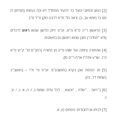
[2]
הטוב והחיובי ינוצל כו': להעיר ממחז"ל לא זכה נעשית (תורתו) לו
סם כו' (יומא עב, ב). וראה הל' ת"ת לרבנו הזקן פ"ד ס"ג.
[3]
הראשון: ר"ה פ"א מ"א. וע"פ דיוק הלשון שהוא
ראש
לרגלים
(ולא "תחלה") מובן שהוא ראשון גם בחשיבות.
[4]
שהתורה ציותה: ועד שזהו מ"ע מן התורה (רמב"ם הל' ק"ש פ"א
ה"ג. שו"ע אדה"ז או"ח ר"ס סז).
[5]
חג הפסח: שכן נקרא בתושבע"פ. וע"פ פי' ת"י – בתושב"כ
(שמות לד, כה).
[6]
ב"ראה . . "שלח .. "והוצא . . לכל עדת: שמות ג, ז. ה, א. ג, י. יב.
ג.
[7]
לביתו או לחבורתו: פסחים פו, א.