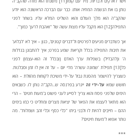
וישר לאלקים ולבריות. מיד עם קומו
[11]
משנתו הוא מודה שהקב"ה
נותן בו את הנשמה המחיה אותו. כבר עם הברכה הראשונה הוא יודע
שהקב"ה הוא מלך העולם והוא השליט המלא עליו. בשחר לפני
התפילה
[12]
הוא מקבל עליו מצות עשה של "ואהבת לרעך כמוך".
אך כשדברים מגיעים לפרטים ול'דברים קטנים', כגון – איך לא 'לבלוע'
את תיבות התפילה בכלל וקריאת שמע בפרט; איך להתבונן בגדלות
ה' ו(להבדיל) בשפלות ערך האדם (ובכלל זה הוא-עצמו) לפני
כל
[13]
תפילת 'שמונה עשרה' מדי יום – על זה אין לו זמן וסבלנות.
כשצריך להישמר מהסגת גבול על-ידי משיכת לקוחות מהזולת – הוא
חושש שמא
על-ידי זה
ייגרע בפרנסה ש...הקב"ה נותן לו. כשבאים
הימים שלפני פסח והוא צריך לסייע לעני פשוט ב'מעות חטים' – הרי
הוא מתאר לעצמו את הפאר של יציאת מצרים ומחליט כי כמו בימים
ההם – חייבים להיות לו ולבני ביתו "כלי כסף וכלי זהב ושמלות". מה
נותר אפוא ל'מעות חיטים'?
***