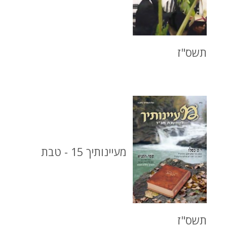
תשס"ז
מעיינותיך 15 - טבת
תשס"ז