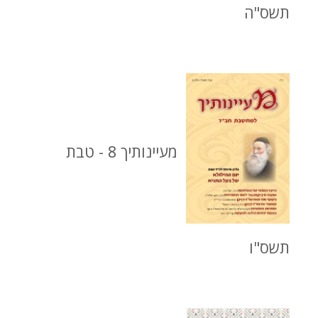
תשס"ה
מעיינותיך 8 - טבת
תשס"ו