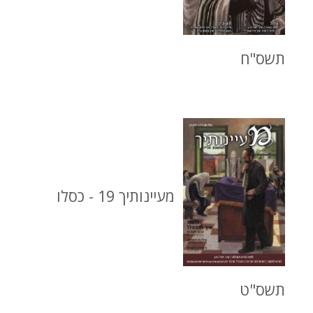
תשס"ח
מעיינותיך 19 - כסלו
תשס"ט