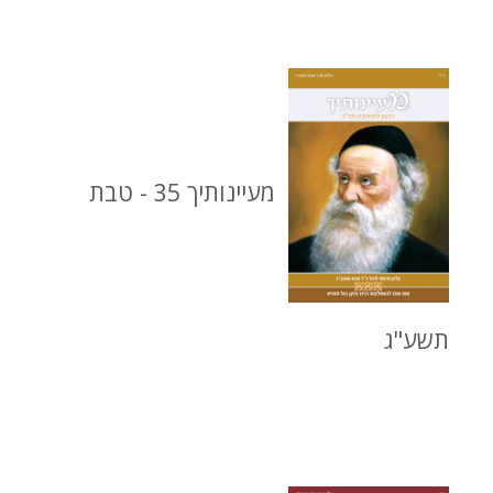
מעיינותיך 35 - טבת
תשע"ג