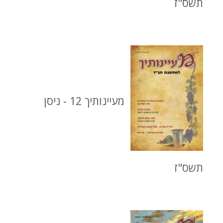
תשס"ז
מעיינותיך 12 - ניסן
תשס"ז