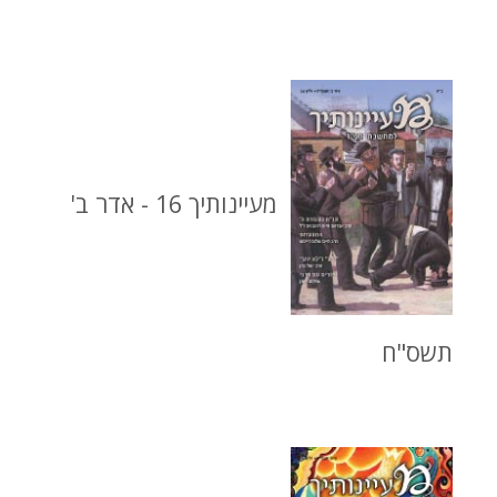
מעיינותיך 16 - אדר ב'
תשס"ח