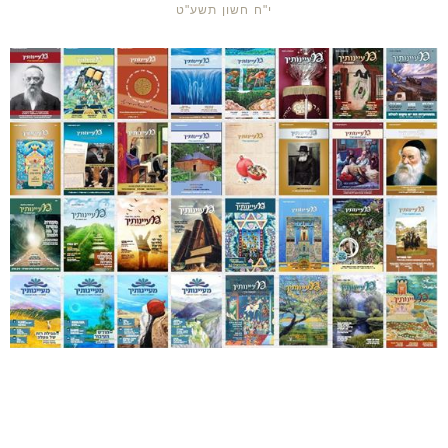
י"ח חשון תשע"ט