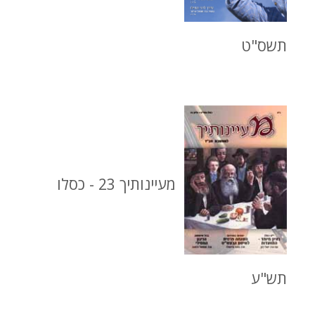
תשס"ט
מעיינותיך 23 - כסלו
תש"ע