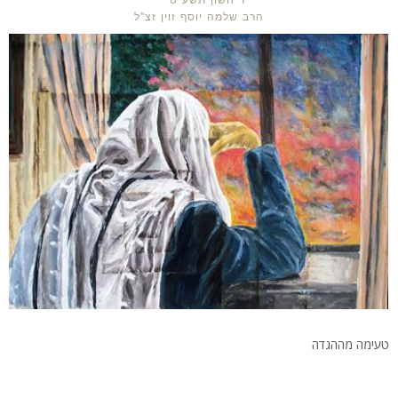
ז' חשון תשע"ט
הרב שלמה יוסף זוין זצ"ל
טעימה מההגדה